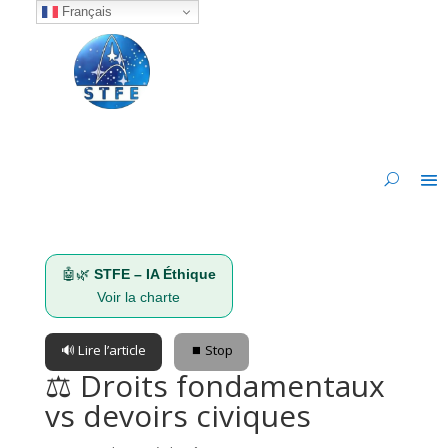
Français
🤖🌿
STFE – IA Éthique
Voir la charte
🔊 Lire l’article
⏹️ Stop
⚖️ Droits fondamentaux
vs devoirs civiques