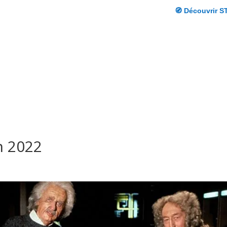
🧭 Découvrir S
n 2022