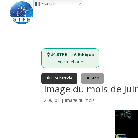
Français
🤖🌿
STFE – IA Éthique
Voir la charte
🔊 Lire l’article
⏹️ Stop
Image du mois de Jui
22 06, 01
|
Image du mois