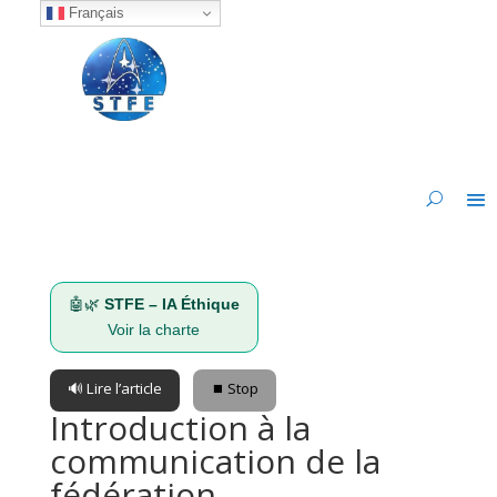
Français
🤖🌿
STFE – IA Éthique
Voir la charte
🔊 Lire l’article
⏹️ Stop
Introduction à la
communication de la
fédération